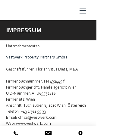
IMPRESSUM
Unternehmensdaten
Vestwerk Property Partners GmbH
Geschäftsführer: Florian Vitus Dietz, MBA
Firmenbuchnummer: FN 432449 f
Firmenbuchgericht: Handelsgericht Wien
UID-Nummer: ATU69932816
Firmensitz: Wien
Anschrift: Tuchlauben 8, 1010 Wien, Österreich
Telefon:
+43 1 361 55 33
Email:
office@vestwerk.com
Web:
www.vestwerk.com